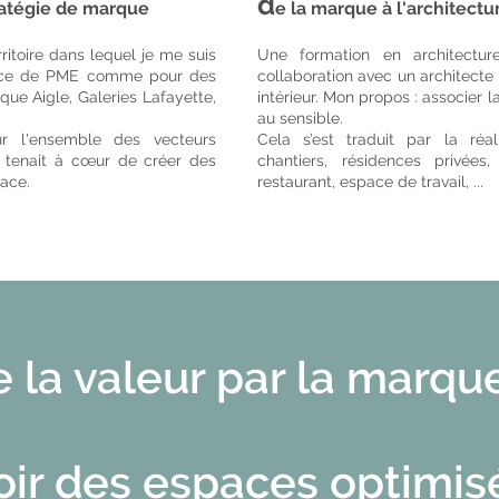
d
ratégie de marque
e la marque à l'architectur
ritoire dans lequel je me suis
Une formation en architectur
rvice de PME comme pour des
collaboration avec un architecte 
que Aigle, Galeries Lafayette,
intérieur. Mon propos : associer la
au sensible.
r l'ensemble des vecteurs
Cela s’est traduit par la réa
e tenait à cœur de créer des
chantiers, résidences privée
pace.
restaurant, espace de travail, ...
e la valeur par la marqu
ir des espaces optimis