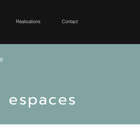
Réalisations
Contact
®
x espaces