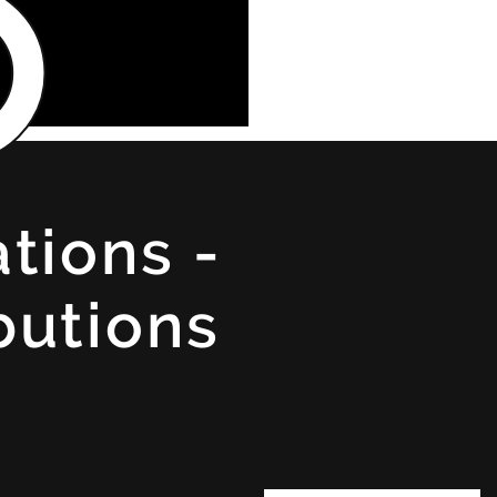
ations -
butions