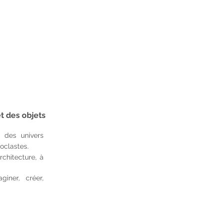
t des objets
s des univers
oclastes.
rchitecture, à
iner, créer,