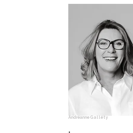
Andréanne
Galléty