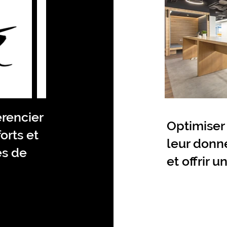
érencier
Optimiser
orts et
leur donne
ès de
et offrir u
Favorise