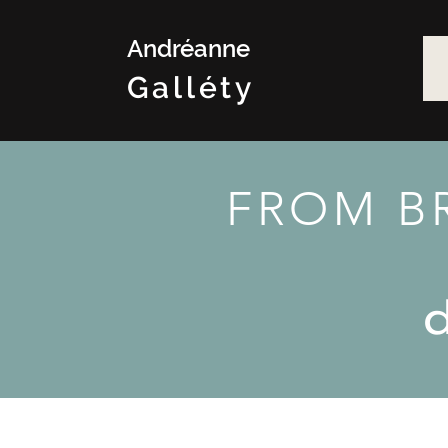
Andréanne
Galléty
FROM B