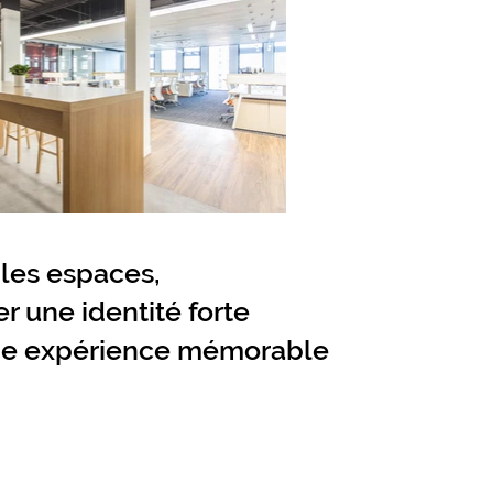
 les espaces,
r une identité forte
ne
expérience mémorable
r le bien-être et l'attractivité au