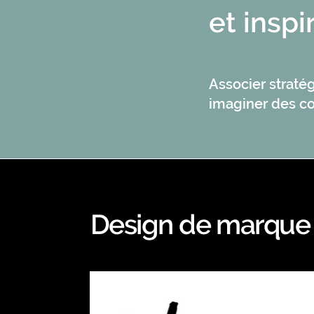
et inspi
Associer stratég
imaginer des co
Design de marque