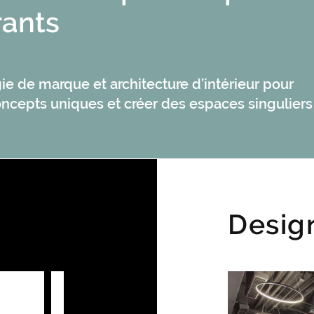
rants
ie de marque et architecture d’intérieur pour
ncepts uniques et créer des espaces singuliers
Desig