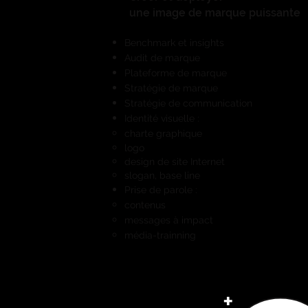
une image de marque puissante
Benchmark et insights
Audit de marque
Plateforme de marque
Stratégie de marque
Stratégie de communication
Identité visuelle :
charte graphique
logo
design de site Internet
slogan, base line
Prise de parole :
contenus
messages à impact
média-trainning
+